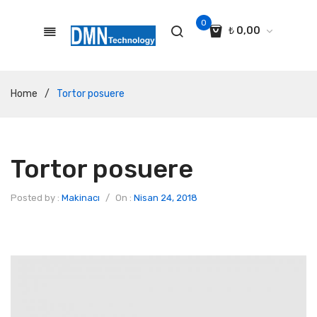
0
₺
0,00
No products in the cart.
Home
/
Tortor posuere
Tortor posuere
Posted by :
Makinacı
/
On :
Nisan 24, 2018