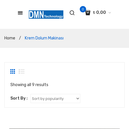
0
₺
0,00
No products in the cart.
Home
/
Krem Dolum Makinası
Showing all 9 results
Sort By :