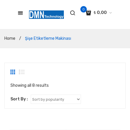
0
₺
0,00
No products in the cart.
Home
/
Şişe Etiketleme Makinası
Showing all 8 results
Sort By :