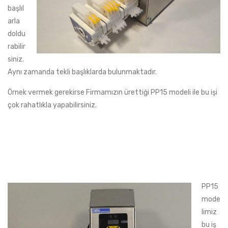
başlıl
arla
doldu
rabilir
siniz.
Aynı zamanda tekli başlıklarda bulunmaktadır.
Örnek vermek gerekirse Firmamızın ürettiği PP15 modeli ile bu işi
çok rahatlıkla yapabilirsiniz.
PP15
mode
limiz
bu iş