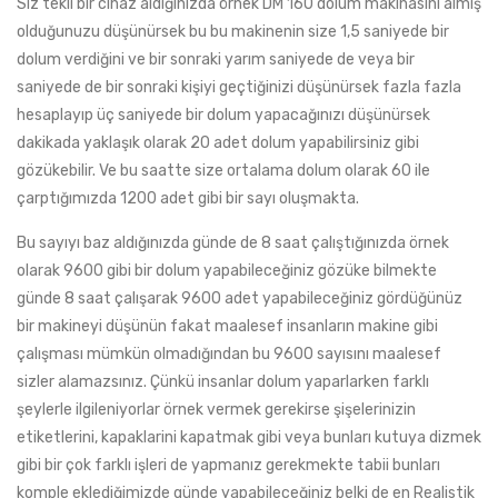
Siz tekli bir cihaz aldığınızda örnek DM 160 dolum makinasını almış
olduğunuzu düşünürsek bu bu makinenin size 1,5 saniyede bir
dolum verdiğini ve bir sonraki yarım saniyede de veya bir
saniyede de bir sonraki kişiyi geçtiğinizi düşünürsek fazla fazla
hesaplayıp üç saniyede bir dolum yapacağınızı düşünürsek
dakikada yaklaşık olarak 20 adet dolum yapabilirsiniz gibi
gözükebilir. Ve bu saatte size ortalama dolum olarak 60 ile
çarptığımızda 1200 adet gibi bir sayı oluşmakta.
Bu sayıyı baz aldığınızda günde de 8 saat çalıştığınızda örnek
olarak 9600 gibi bir dolum yapabileceğiniz gözüke bilmekte
günde 8 saat çalışarak 9600 adet yapabileceğiniz gördüğünüz
bir makineyi düşünün fakat maalesef insanların makine gibi
çalışması mümkün olmadığından bu 9600 sayısını maalesef
sizler alamazsınız. Çünkü insanlar dolum yaparlarken farklı
şeylerle ilgileniyorlar örnek vermek gerekirse şişelerinizin
etiketlerini, kapaklarini kapatmak gibi veya bunları kutuya dizmek
gibi bir çok farklı işleri de yapmanız gerekmekte tabii bunları
komple eklediğimizde günde yapabileceğiniz belki de en Realistik