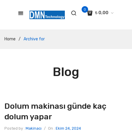
0
₺
0,00
No products in the cart.
Home
/
Archive for
Blog
Dolum makinası günde kaç
dolum yapar
Posted by :
Makinacı
/
On :
Ekim 24, 2024