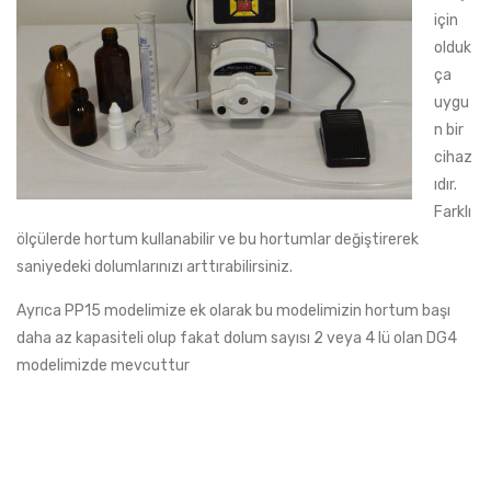
için
olduk
ça
uygu
n bir
cihaz
ıdır.
Farklı
ölçülerde hortum kullanabilir ve bu hortumlar değiştirerek
saniyedeki dolumlarınızı arttırabilirsiniz.
Ayrıca PP15 modelimize ek olarak bu modelimizin hortum başı
daha az kapasiteli olup fakat dolum sayısı 2 veya 4 lü olan DG4
modelimizde mevcuttur