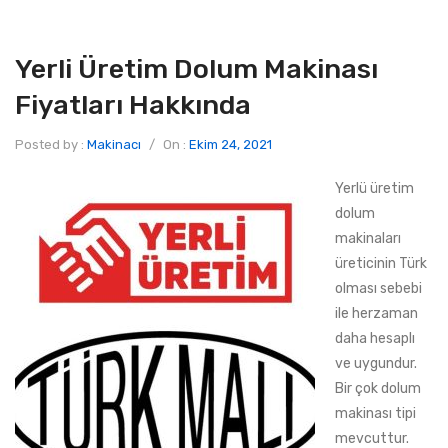
Yerli Üretim Dolum Makinası
Fiyatları Hakkında
Posted by :
Makinacı
/
On :
Ekim 24, 2021
Yerlü üretim
dolum
makinaları
üreticinin Türk
olması sebebi
ile herzaman
daha hesaplı
ve uygundur.
Bir çok dolum
makinası tipi
mevcuttur.