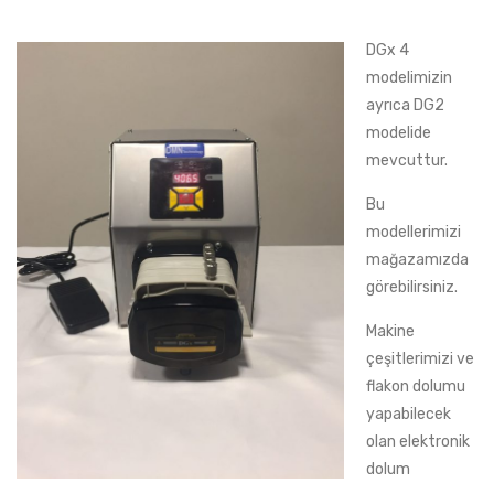
DGx 4
modelimizin
ayrıca DG2
modelide
mevcuttur.
Bu
modellerimizi
mağazamızda
görebilirsiniz.
Makine
çeşitlerimizi ve
flakon dolumu
yapabilecek
olan elektronik
dolum