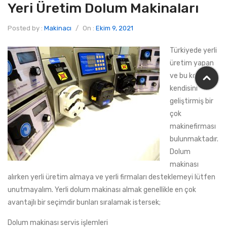
Yeri Üretim Dolum Makinaları
Posted by :
Makinacı
/
On :
Ekim 9, 2021
Türkiyede yerli
üretim yapan
ve bu konuda
kendisini
geliştirmiş bir
çok
makinefirması
bulunmaktadır.
Dolum
makinası
alırken yerli üretim almaya ve yerli firmaları desteklemeyi lütfen
unutmayalım. Yerli dolum makinası almak genellikle en çok
avantajlı bir seçimdir bunları sıralamak istersek;
Dolum makinası servis işlemleri