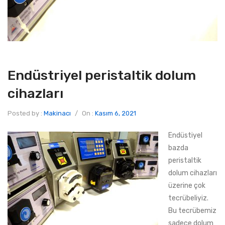
Endüstriyel peristaltik dolum
cihazları
Posted by :
Makinacı
/
On :
Kasım 6, 2021
Endüstiyel
bazda
peristaltik
dolum cihazları
üzerine çok
tecrübeliyiz.
Bu tecrübemiz
sadece dolum