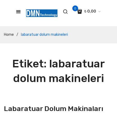
0
₺
0,00
No products in the cart.
Home
/
labaratuar dolum makineleri
Etiket:
labaratuar
dolum makineleri
Labaratuar Dolum Makinaları