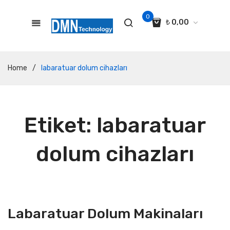
0
₺
0,00
No products in the cart.
Home
/
labaratuar dolum cihazları
Etiket:
labaratuar
dolum cihazları
Labaratuar Dolum Makinaları