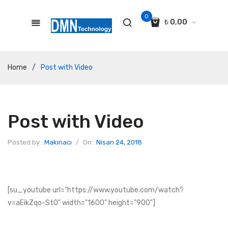
0
₺
0,00
No products in the cart.
Home
/
Post with Video
Post with Video
Posted by :
Makinacı
/
On :
Nisan 24, 2018
[su_youtube url="https://www.youtube.com/watch?
v=aEikZqo-St0" width="1600" height="900"]