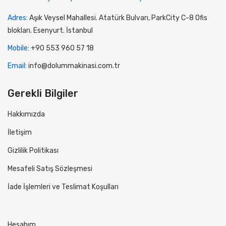
Adres:
Aşık Veysel Mahallesi. Atatürk Bulvarı, ParkCity C-8 Ofis
blokları. Esenyurt. İstanbul
Mobile:
+90 553 960 57 18
Email:
info@dolummakinasi.com.tr
Gerekli Bilgiler
Hakkımızda
İletişim
Gizlilik Politikası
Mesafeli Satış Sözleşmesi
İade İşlemleri ve Teslimat Koşulları
Hesabım